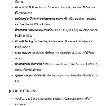
ต้นทาง
ยิง Ads ทุก Platform
ไม่ว่าจะ Facebook, Google, Line หรือ TikTok จัด
เต็มทุกช่องทาง
มอนิเตอร์และวิเคราะห์ Performance แบบเจาะลึก
ปรับ Bidding, Targeting
และ Creative ให้ ROI พุ่งไม่มีหยุด
ทำรายงาน Performance รายเดือน
พร้อม Insight แน่นๆ และไอเดียกลยุทธ์
ใหม่ให้ลูกค้าว้าว
ทำ A/B Testing
ทั้ง Creative, Audience และ Placement เพื่อให้แคมเปญ
เทพขึ้นเรื่อยๆ
ตามเทรนด์วงการ
อัปเดต Platform และ Algorithm ตลอดเวลา ไม่ให้ตก
ขบวน
ประสานงานกับทีมภายใน
ทั้งทีม Creative, Content และ Account ให้แคมเปญ
ออกมาลื่นไหลไม่มีสะดุด
ดูแลหลายแอคเคาท์พร้อมกัน
จัดการเวลาเก่ง ตรง Deadline ได้ผลลัพธ์ตาม
เป้า
คุณสมบัติที่มองหา
จบปริญญาตรี สาขา Marketing, Business, Communications หรือที่
เกี่ยวข้อง